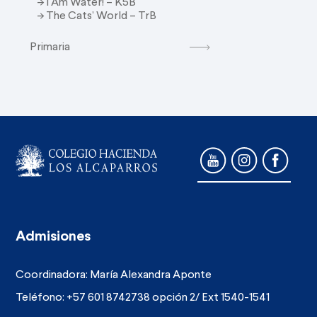
-> I Am Water! – K5B
-> The Cats’ World – TrB
Primaria
Admisiones
Coordinadora: María Alexandra Aponte
Teléfono: +57 601 8742738 opción 2/ Ext 1540-1541