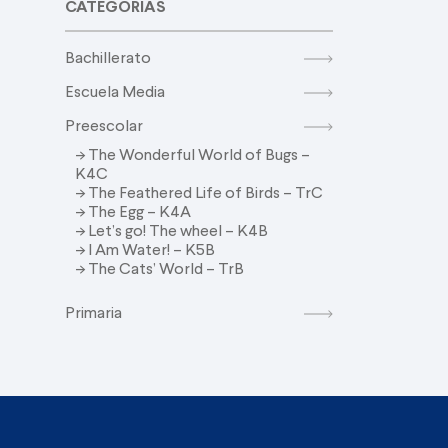
CATEGORIAS
Bachillerato
Escuela Media
Preescolar
-> The Wonderful World of Bugs –
K4C
-> The Feathered Life of Birds – TrC
-> The Egg – K4A
-> Let’s go! The wheel – K4B
-> I Am Water! – K5B
-> The Cats’ World – TrB
Primaria