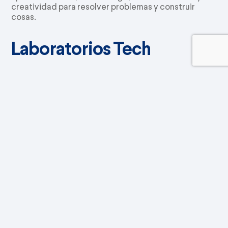
creatividad para resolver problemas y construir
cosas.
Laboratorios Tech
Espacios diseñados para explorar y descubrir de qué
está hecho nuestro universo.
Equitación
Un espacio donde se integran niños, caballos y
naturaleza. El área cuenta con cuatro pesebreras,
varios caballos, un circular cubierto y una pista de
grama. Los estudiantes desarrollan habilidades en
disciplinas como Vaulting, programa de Galopes y
Equinoterapia.