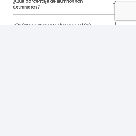
¿Qué porcentaje de alumnos son
extranjeros?
¿Cuántos estudiantes hay por salón?
¿A cuáles grupos intercolegiados
pertenecen?
¿Cuántos años de fundado tiene el Colegio?
¿El colegio es bilingüe?
¿Cuál es el horario?
¿Tienen clases extracurriculares?