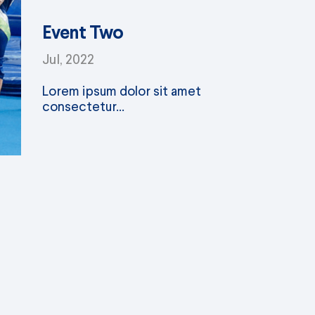
Event Two
Jul, 2022
Lorem ipsum dolor sit amet
consectetur...
Café Concert 2023
Jul, 2022
No se pierdan la una oportunidad de ver a
sus hijos en el escenario. Es una