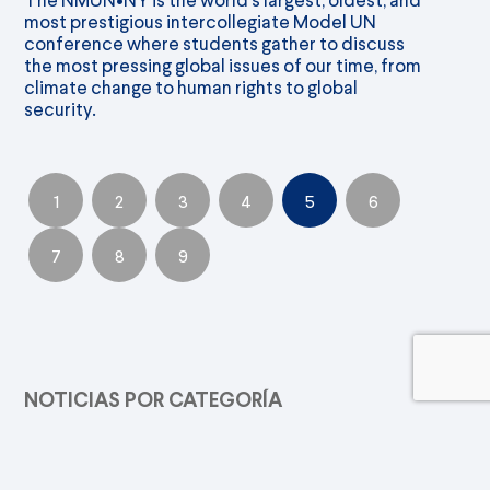
most prestigious intercollegiate Model UN
conference where students gather to discuss
the most pressing global issues of our time, from
climate change to human rights to global
security.
1
2
3
4
5
6
7
8
9
NOTICIAS POR CATEGORÍA
Alcaparros En Los Medios