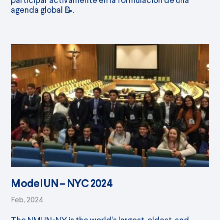
agenda global 📝.
Model UN – NYC 2024
Feb, 2024
The NMUN•NY is the world's largest, oldest, and