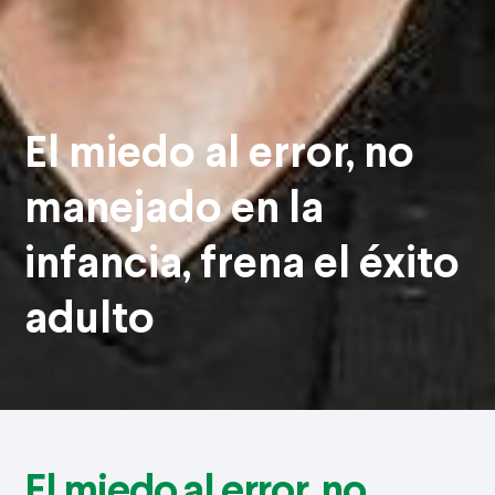
El miedo al error, no
manejado en la
infancia, frena el éxito
adulto
El miedo al error, no