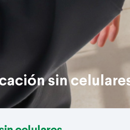
ación sin celulare
in celulares