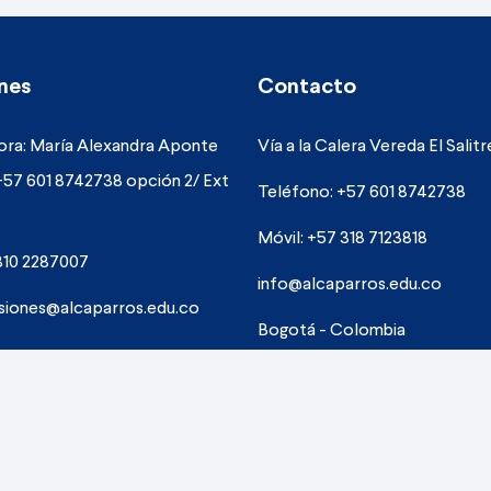
nes
Contacto
ra: María Alexandra Aponte
Vía a la Calera Vereda El Salit
+57 601 8742738 opción 2/ Ext
Teléfono: +57 601 8742738
Móvil: +57 318 7123818
310 2287007
info@alcaparros.edu.co
siones@alcaparros.edu.co
Bogotá - Colombia
Ubicación