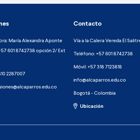
nes
Contacto
ra: María Alexandra Aponte
Vía a la Calera Vereda El Salit
+57 601 8742738 opción 2/ Ext
Teléfono: +57 601 8742738
Móvil: +57 318 7123818
310 2287007
info@alcaparros.edu.co
siones@alcaparros.edu.co
Bogotá - Colombia
Ubicación