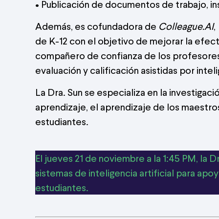
• Publicación de documentos de trabajo, in
Además, es cofundadora de
Colleague.AI
,
de K-12 con el objetivo de mejorar la efec
compañero de confianza de los profesores pa
evaluación y calificación asistidas por intel
La Dra. Sun se especializa en la investigac
aprendizaje, el aprendizaje de los maestros 
estudiantes.
El jueves 21 de noviembre a la 1:45 PM, la
sistemas de inteligencia artificial para ap
estudiantes.