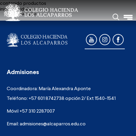
contenido productos
inicio de sidebar
    Sidebar.php

Admisiones
Coordinadora: María Alexandra Aponte
Teléfono: +57 601 8742738 opción 2/ Ext 1540-1541
Móvil +57 310 2287007
Email:
admisiones@alcaparros.edu.co